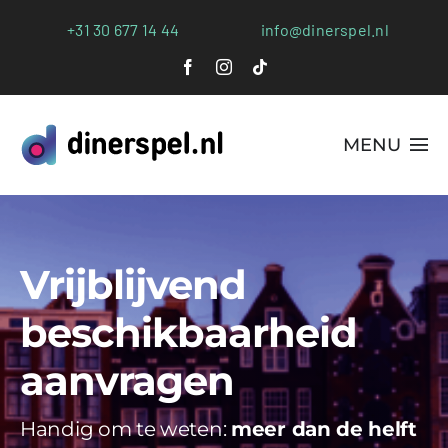
Ga
+31 30 677 14 44
info@dinerspel.nl
naar
inhoud
MENU
Alle Spellen
Plaatsen
Vrijblijvend
Webshop
beschikbaarheid
FAQs
aanvragen
Blog
Handig om te weten:
meer dan de helft