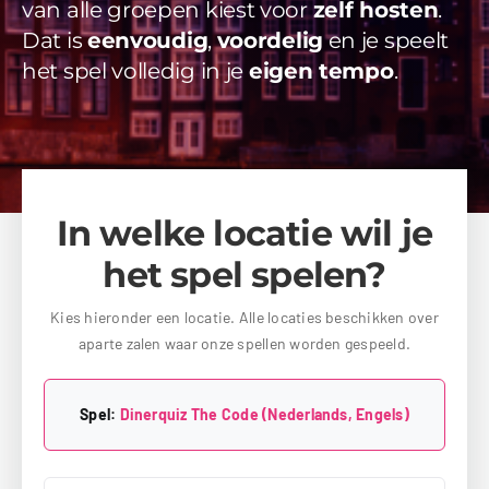
van alle groepen kiest voor
zelf hosten
.
Videos
Dat is
eenvoudig
,
voordelig
en je speelt
het spel volledig in je
eigen tempo
.
Uitjes
Beschikbaarheid Aanvragen
In welke locatie wil je
het spel spelen?
Kies hieronder een locatie. Alle locaties beschikken over
aparte zalen waar onze spellen worden gespeeld.
Spel:
Dinerquiz The Code (Nederlands, Engels)