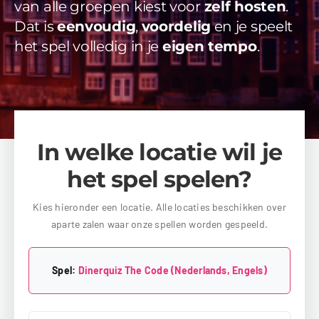
van alle groepen kiest voor
zelf hosten
.
Videos
Dat is
eenvoudig
,
voordelig
en je speelt
het spel volledig in je
eigen tempo
.
Uitjes
Beschikbaarheid Aanvragen
In welke locatie wil je
het spel spelen?
Kies hieronder een locatie. Alle locaties beschikken over
aparte zalen waar onze spellen worden gespeeld.
Spel:
Dinerquiz The Code (Nederlands, Engels)