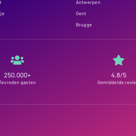
t
Antwerpen
je
Gent
Brugge
250.000+
4.8/5
Tevreden gasten
Gemiddelde revi