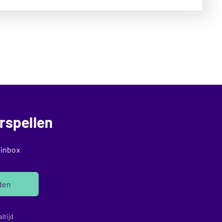
rspellen
 inbox
den
ltijd