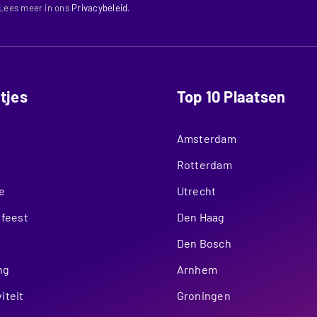
 Lees meer in ons
Privacybeleid
.
itjes
Top 10 Plaatsen
Amsterdam
Rotterdam
e
Utrecht
nfeest
Den Haag
Den Bosch
ng
Arnhem
iteit
Groningen