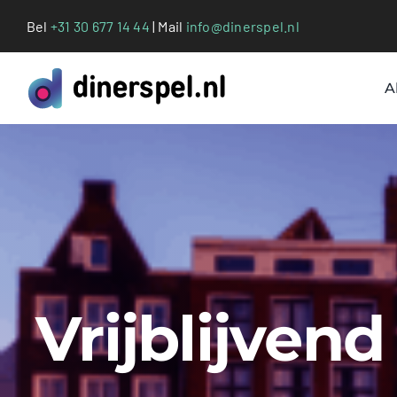
Ga
Bel
+31 30 677 14 44
| Mail
info@dinerspel.nl
naar
inhoud
A
Vrijblijven