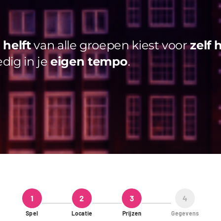
helft
van alle groepen kiest voor
zelf 
edig in je
eigen tempo
.
1
2
3
4
Spel
Locatie
Prijzen
Gegevens