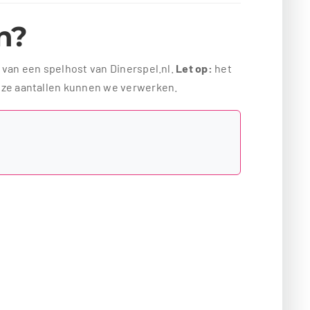
en?
t van een spelhost van Dinerspel.nl.
Let op:
het
eze aantallen kunnen we verwerken.