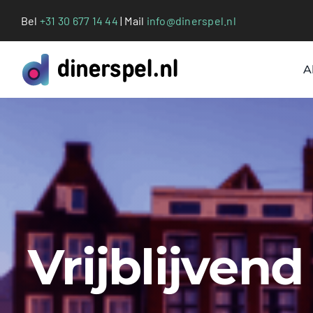
Ga
Bel
+31 30 677 14 44
| Mail
info@dinerspel.nl
naar
inhoud
A
Vrijblijven