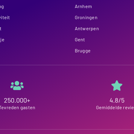
ng
Arnhem
iteit
Groningen
t
Antwerpen
je
Gent
Brugge
250.000+
4.8/5
Tevreden gasten
Gemiddelde revi