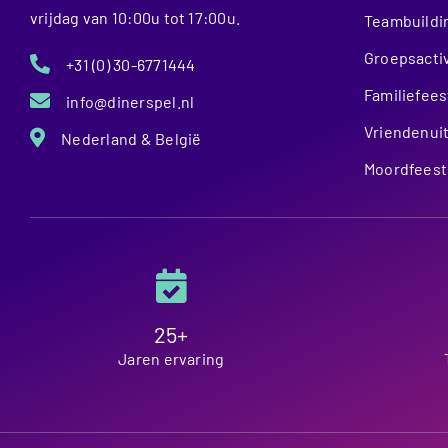
vrijdag van 10:00u tot 17:00u.
Teambuildi
Groepsactiv
+31 (0) 30-6771444
Familiefees
info@dinerspel.nl
Vriendenuit
Nederland & België
Moordfeest
25+
Jaren ervaring