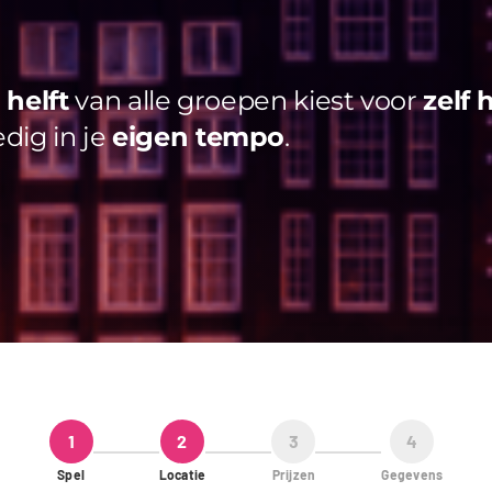
helft
van alle groepen kiest voor
zelf 
edig in je
eigen tempo
.
1
2
3
4
Spel
Locatie
Prijzen
Gegevens