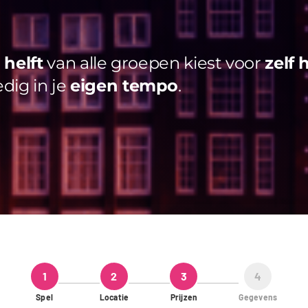
helft
van alle groepen kiest voor
zelf 
edig in je
eigen tempo
.
1
2
3
4
Spel
Locatie
Prijzen
Gegevens