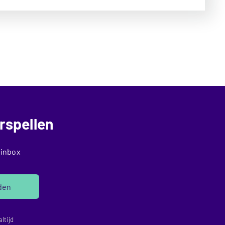
rspellen
 inbox
den
ltijd