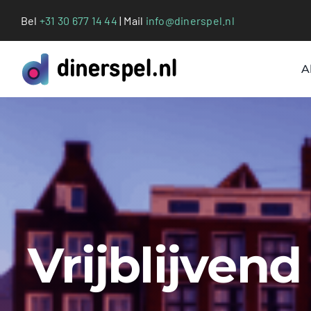
Ga
Bel
+31 30 677 14 44
| Mail
info@dinerspel.nl
naar
inhoud
A
Vrijblijven