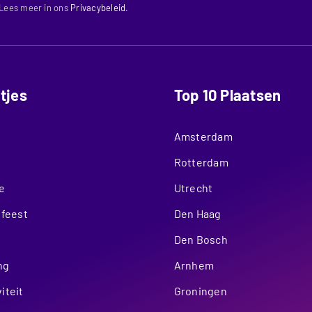
 Lees meer in ons
Privacybeleid
.
itjes
Top 10 Plaatsen
Amsterdam
Rotterdam
e
Utrecht
nfeest
Den Haag
Den Bosch
ng
Arnhem
iteit
Groningen