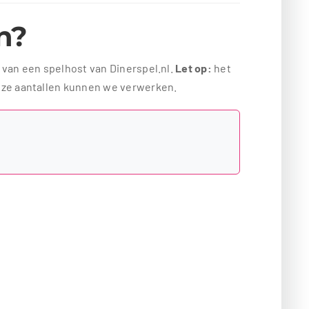
en?
t van een spelhost van Dinerspel.nl.
Let op:
het
eze aantallen kunnen we verwerken.