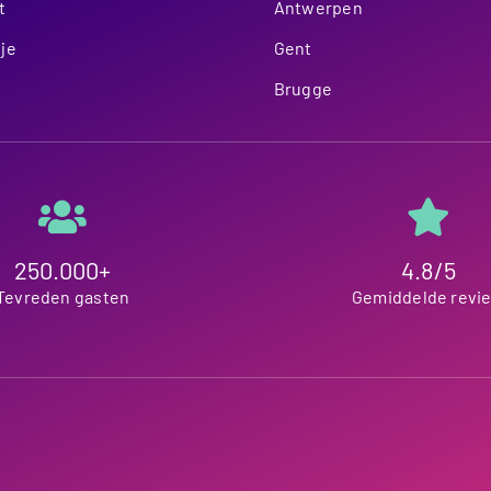
t
Antwerpen
je
Gent
Brugge
250.000+
4.8/5
Tevreden gasten
Gemiddelde revi