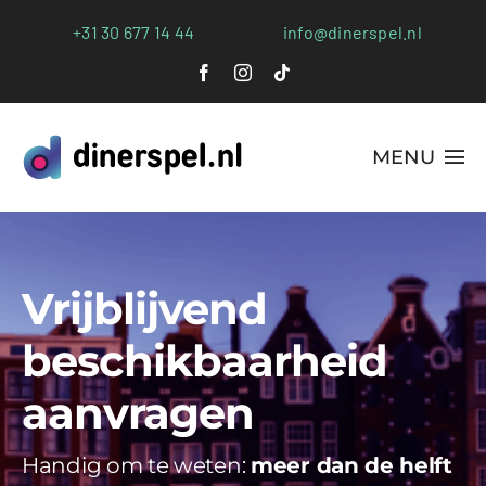
Ga
+31 30 677 14 44
info@dinerspel.nl
naar
inhoud
MENU
Alle Spellen
Plaatsen
Vrijblijvend
Webshop
beschikbaarheid
FAQs
aanvragen
Blog
Handig om te weten:
meer dan de helft