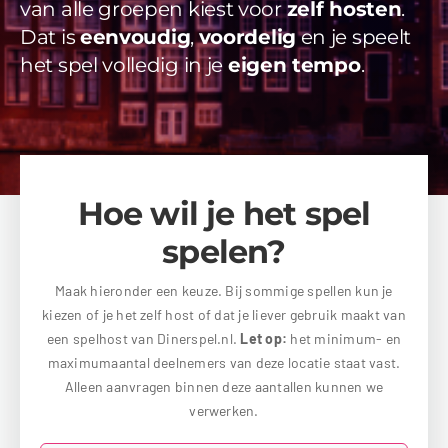
van alle groepen kiest voor
zelf hosten
.
Videos
Dat is
eenvoudig
,
voordelig
en je speelt
het spel volledig in je
eigen tempo
.
Uitjes
Beschikbaarheid Aanvragen
Hoe wil je het spel
spelen?
Maak hieronder een keuze. Bij sommige spellen kun je
kiezen of je het zelf host of dat je liever gebruik maakt van
een spelhost van Dinerspel.nl.
Let op:
het minimum- en
maximumaantal deelnemers van deze locatie staat vast.
Alleen aanvragen binnen deze aantallen kunnen we
verwerken.