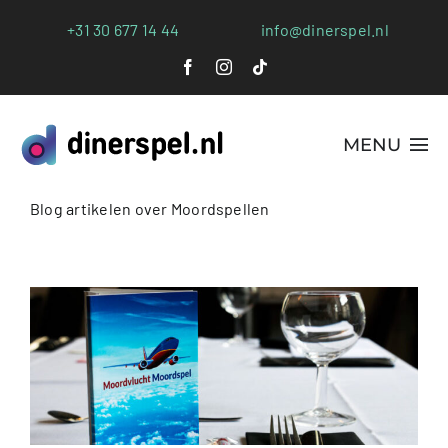
Ga
+31 30 677 14 44
info@dinerspel.nl
naar
inhoud
MENU
Blog artikelen over Moordspellen
Alle Spellen
Plaatsen
Webshop
FAQs
Blog