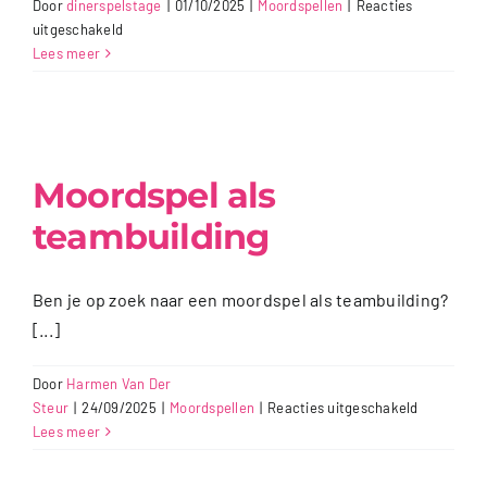
Door
dinerspelstage
|
01/10/2025
|
Moordspellen
|
Reacties
voor
uitgeschakeld
Moordspel
Lees meer
in
Amsterdam
Moordspel als
teambuilding
Ben je op zoek naar een moordspel als teambuilding?
[...]
Door
Harmen Van Der
voor
Steur
|
24/09/2025
|
Moordspellen
|
Reacties uitgeschakeld
Moordspel
Lees meer
als
teambuildi