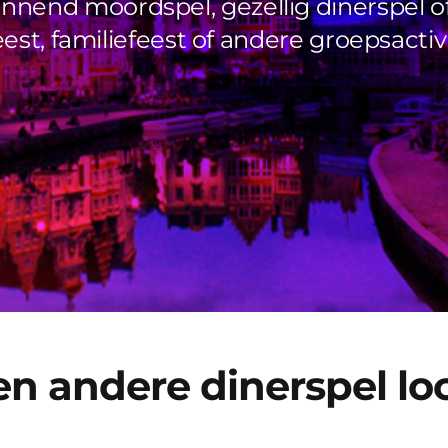
nend moordspel, gezellig dinerspel of 
eest, familiefeest of andere groepsactivi
n andere dinerspel loc