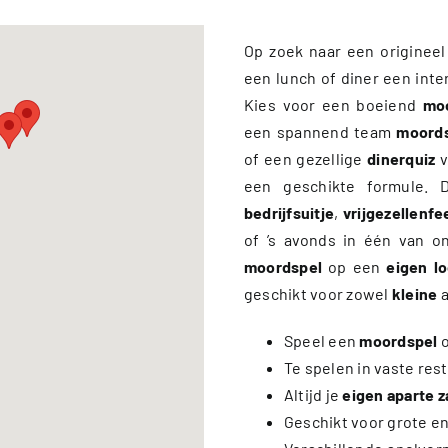
Op zoek naar een originee
een lunch of diner een int
Kies voor een boeiend
mo
een spannend team
moord
of een gezellige
dinerquiz
v
een geschikte formule. D
bedrijfsuitje
,
vrijgezellenfe
of ’s avonds in één van o
moordspel
op een
eigen lo
geschikt voor zowel
kleine
a
Speel een
moordspel
Te spelen in vaste res
Altijd je
eigen aparte z
Geschikt voor grote e