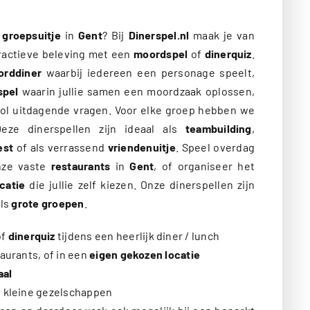
l
groepsuitje
in
Gent
? Bij
Dinerspel.nl
maak je van
eractieve beleving met een
moordspel
of
dinerquiz
.
orddiner
waarbij iedereen een personage speelt,
spel
waarin jullie samen een moordzaak oplossen,
ol uitdagende vragen. Voor elke groep hebben we
eze dinerspellen zijn ideaal als
teambuilding
,
est
of als verrassend
vriendenuitje
. Speel overdag
nze vaste
restaurants
in
Gent
, of organiseer het
catie
die jullie zelf kiezen. Onze dinerspellen zijn
ls
grote groepen
.
of
dinerquiz
tijdens een heerlijk diner / lunch
taurants, of in een
eigen gekozen locatie
aal
n kleine gezelschappen