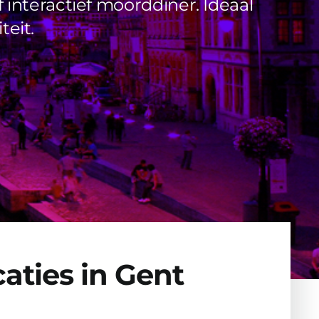
interactief moorddiner. Ideaal
teit.
aties in Gent