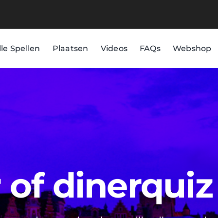
lle Spellen
Plaatsen
Videos
FAQs
Webshop
of dinerquiz