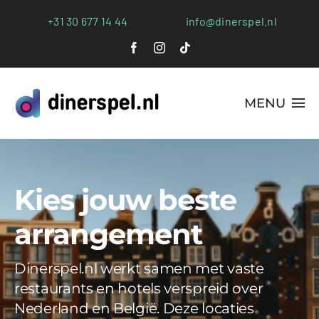
Ga
+31 30 677 14 44
info@dinerspel.nl
naar
inhoud
MENU
Alle Spellen
Plaatsen
Kies jouw beste
Webshop
arrangement
FAQs
Dinerspel.nl werkt samen met vaste
restaurants en hotels verspreid over
Blog
Nederland en België. Deze locaties