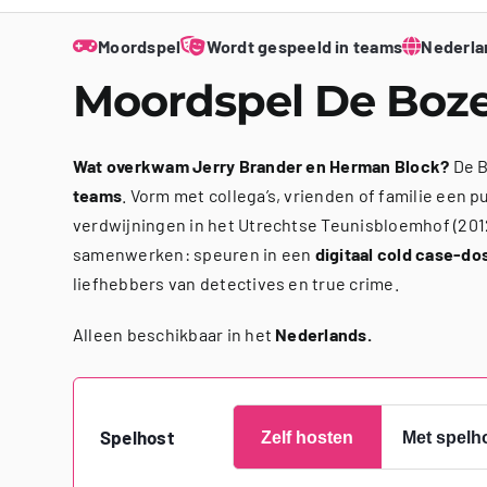
Moordspel
Wordt gespeeld in teams
Nederla
Moordspel De Boz
Wat overkwam Jerry Brander en Herman Block?
De B
teams
. Vorm met collega’s, vrienden of familie een 
verdwijningen in het Utrechtse Teunisbloemhof (201
samenwerken: speuren in een
digitaal cold case-do
liefhebbers van detectives en true crime.
Alleen beschikbaar in het
Nederlands.
Spelhost
Zelf hosten
Met spelh