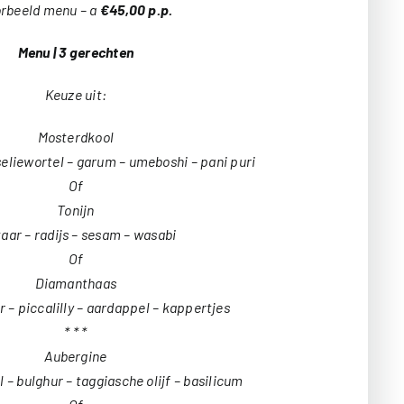
rbeeld menu – a
€45,00 p.p.
Menu | 3 gerechten
Keuze uit:
Mosterdkool
seliewortel – garum – umeboshi – pani puri
Of
Tonijn
aar – radijs – sesam – wasabi
Of
Diamanthaas
 – piccalilly – aardappel – kappertjes
* * *
Aubergine
 – bulghur – taggiasche olijf – basilicum