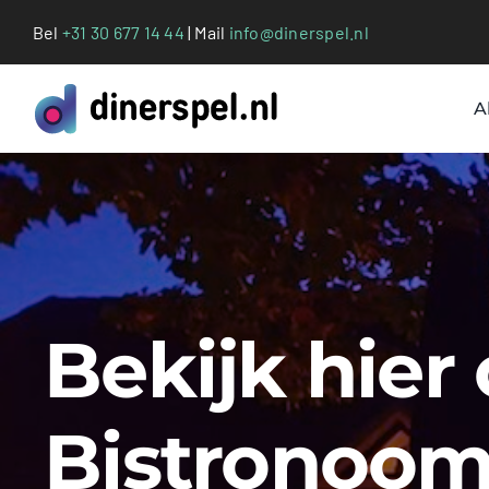
Ga
Bel
+31 30 677 14 44
| Mail
info@dinerspel.nl
naar
inhoud
A
Bekijk hier
Bistronoom