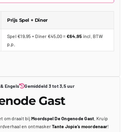
Prijs Spel + Diner
Spel €19,95 + Diner €45,00 =
€64,95
incl. BTW
p.p.
 & Engels
Gemiddeld 3 tot 3,5 uur
enode Gast
t om draait bij
Moordspel De Ongenode Gast
. Kruip
ordverhaal en ontmasker
Tante Jopie’s moordenaar
!