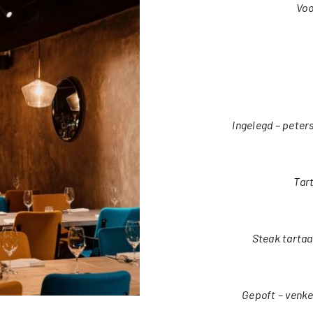
Voo
Ingelegd – peter
Tart
Steak tartaar
Gepoft – venkel