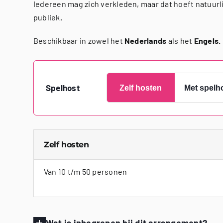
Iedereen mag zich verkleden, maar dat hoeft natuurli
publiek
.
Beschikbaar in zowel het
Nederlands
als het
Engels.
Spelhost
Zelf hosten
Met spelh
Zelf hosten
Van 10 t/m 50 personen
Wat is inbegrepen bij dit arrangement?