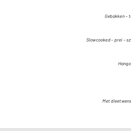
Gebakken – t
Slowcooked – prei – s
Hangop
Met dieetwens