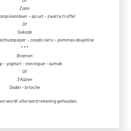
Of
Zalm
ompinamboer – spruit – zwarte truffel
Of
Sukade
zechuanpeper – cavalo nero – pommes dauphine
* * *
Bramen
 – yoghurt – meringue – sumak
Of
3 Kazen
Dadel – brioche
en wordt uiteraard rekening gehouden.