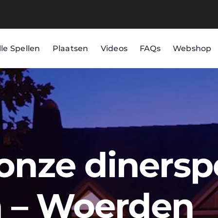
lle Spellen
Plaatsen
Videos
FAQs
Webshop
 onze dinersp
 – Woerden