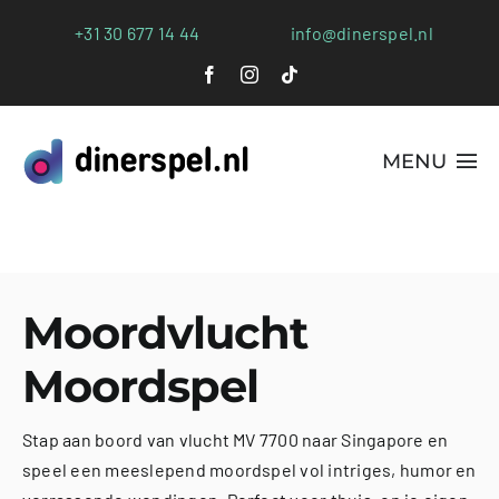
Ga
+31 30 677 14 44
info@dinerspel.nl
naar
inhoud
MENU
Alle Spellen
Plaatsen
Moordvlucht
Webshop
Moordspel
FAQs
Stap aan boord van vlucht MV 7700 naar Singapore en
Blog
speel een meeslepend moordspel vol intriges, humor en