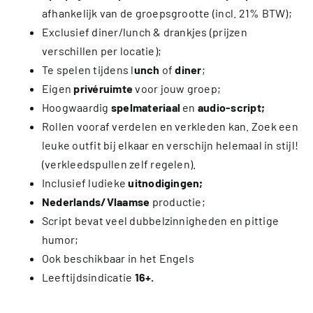
afhankelijk van de groepsgrootte (incl. 21% BTW);
Exclusief diner/lunch & drankjes (prijzen
verschillen per locatie);
Te spelen tijdens l
unch
of
diner
;
Eigen
privéruimte
voor jouw groep;
Hoogwaardig
spelmateriaal
en
audio-script;
Rollen vooraf verdelen en verkleden kan. Zoek een
leuke outfit bij elkaar en verschijn helemaal in stijl!
(verkleedspullen zelf regelen).
Inclusief ludieke
uitnodigingen;
Nederlands/Vlaamse
productie;
Script bevat veel dubbelzinnigheden en pittige
humor;
Ook beschikbaar in het Engels
Leeftijdsindicatie
16+.