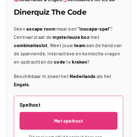
Dinerquiz The Code
Geen
escape room
maar een
“inscape-spel”
!
Centraal staat de
mysterieuze box
met
combinatieslot
. Weet jouw
team
aan de hand van
de spannende, interactieve en komische vragen
en opdrachten de
code
te
kraken
?
Beschikbaar in zowel het
Nederlands
als het
Engels.
Spelhost
Met spelhost
Dit spel wort altijd begeleid door een