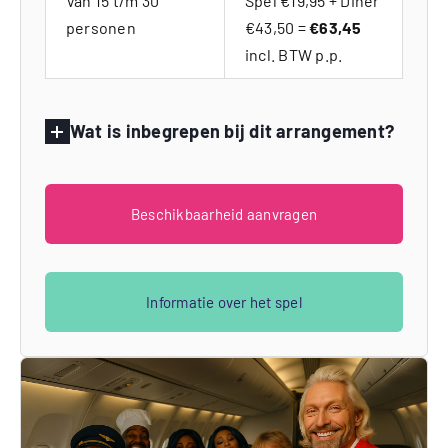
Van 15 t/m 30
Spel €19,95 + Diner
personen
€43,50 =
€63,45
incl. BTW p.p.
Wat is inbegrepen bij dit arrangement?
Beschikbaarheid aanvragen
Informatie over het spel