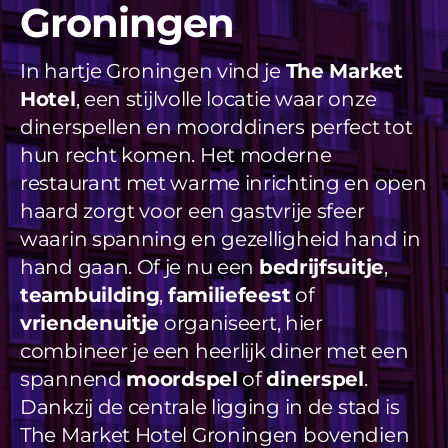
Groningen
Videos
Uitjes
In hartje Groningen vind je
The Market
Hotel
, een stijlvolle locatie waar onze
Beschikbaarheid Aanvragen
dinerspellen en moorddiners perfect tot
hun recht komen. Het moderne
restaurant met warme inrichting en open
haard zorgt voor een gastvrije sfeer
waarin spanning en gezelligheid hand in
hand gaan. Of je nu een
bedrijfsuitje
,
teambuilding
,
familiefeest
of
vriendenuitje
organiseert, hier
combineer je een heerlijk diner met een
spannend
moordspel
of
dinerspel
.
Dankzij de centrale ligging in de stad is
The Market Hotel Groningen bovendien