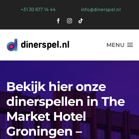
Ga
+31 30 677 14 44
info@dinerspel.nl
naar
inhoud
MENU
Alle Spellen
Plaatsen
Bekijk hier onze
Webshop
dinerspellen in The
Market Hotel
FAQs
Groningen –
Blog