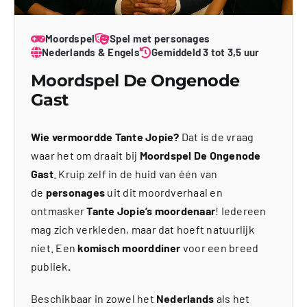
Moordspel
Spel met personages
Nederlands & Engels
Gemiddeld 3 tot 3,5 uur
Moordspel De Ongenode
Gast
Wie vermoordde Tante Jopie?
Dat is de vraag
waar het om draait bij
Moordspel De Ongenode
Gast
. Kruip zelf in de huid van één van
de
personages
uit dit moordverhaal en
ontmasker
Tante Jopie’s moordenaar
! Iedereen
mag zich verkleden, maar dat hoeft natuurlijk
niet. Een
komisch moorddiner
voor een breed
publiek
.
Beschikbaar in zowel het
Nederlands
als het