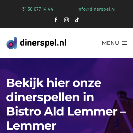
Ga
+31 30 677 14 44
info@dinerspel.nl
naar
inhoud
MENU
Alle Spellen
Plaatsen
Bekijk hier onze
Webshop
dinerspellen in
Bistro Ald Lemmer –
FAQs
Lemmer
Blog