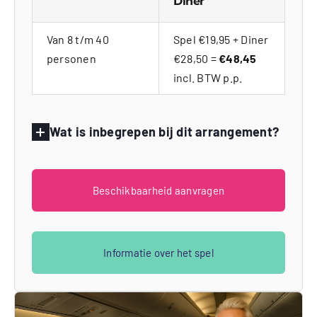
Diner
Van 8 t/m 40
Spel €19,95 + Diner
personen
€28,50 =
€48,45
incl. BTW p.p.
Wat is inbegrepen bij dit arrangement?
Beschikbaarheid aanvragen
Informatie over het spel