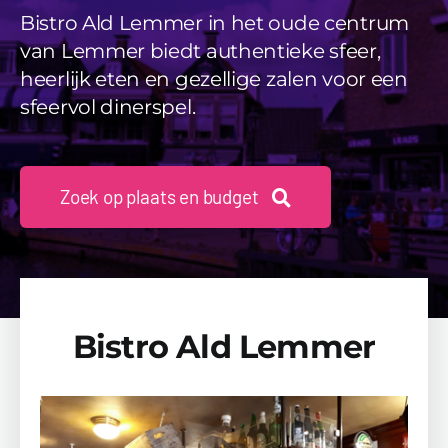
Videos
Bistro Ald Lemmer in het oude centrum
van Lemmer biedt authentieke sfeer,
Uitjes
heerlijk eten en gezellige zalen voor een
sfeervol dinerspel.
Beschikbaarheid Aanvragen
Zoek op plaats en budget
Bistro Ald Lemmer