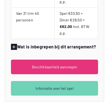
p.p.
Van 31 t/m 40
Spel €33,50 +
personen
Diner €28,50 =
€62,00
incl. BTW
p.p.
Wat is inbegrepen bij dit arrangement?
Beschikbaarheid aanvragen
Informatie over het spel