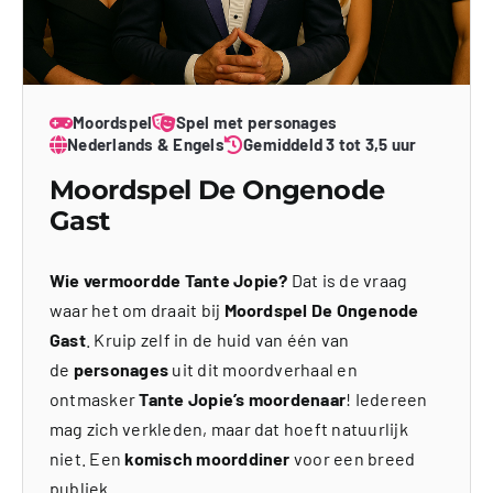
Moordspel
Spel met personages
Nederlands & Engels
Gemiddeld 3 tot 3,5 uur
Moordspel De Ongenode
Gast
Wie vermoordde Tante Jopie?
Dat is de vraag
waar het om draait bij
Moordspel De Ongenode
Gast
. Kruip zelf in de huid van één van
de
personages
uit dit moordverhaal en
ontmasker
Tante Jopie’s moordenaar
! Iedereen
mag zich verkleden, maar dat hoeft natuurlijk
niet. Een
komisch moorddiner
voor een breed
publiek
.