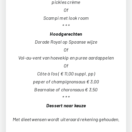
pickles crème
Of
Scampi met look room
* * *
Hoodgerechten
Dorade Royal op Spaanse wijze
Of
Vol-au-vent van hoevekip en puree aardappelen
Of
Côte à l’os ( € 11.00 suppl. pp)
peper of champignonsaus € 3.00
Bearnaise of choronsaus € 3.50
* * *
Dessert naar keuze
Met dieetwensen wordt uiteraard rekening gehouden.