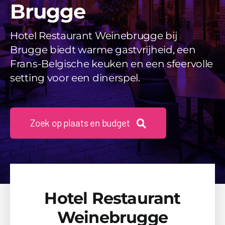
Brugge
Videos
Uitjes
Hotel Restaurant Weinebrugge bij
Brugge biedt warme gastvrijheid, een
Beschikbaarheid Aanvragen
Frans-Belgische keuken en een sfeervolle
setting voor een dinerspel.
Zoek op plaats en budget
Hotel Restaurant
Weinebrugge