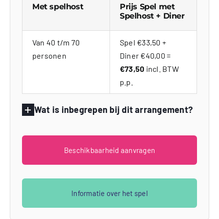
Met spelhost
Prijs Spel met
Spelhost + Diner
Van 40 t/m 70
Spel €33,50 +
personen
Diner €40,00 =
€73,50
incl. BTW
p.p.
Wat is inbegrepen bij dit arrangement?
Beschikbaarheid aanvragen
Informatie over het spel