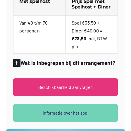
Met spelhost
Prijs Spel met
Spelhost + Diner
Van 40 t/m 70
Spel €33,50 +
personen
Diner €40,00 =
€73,50
incl. BTW
p.p.
Wat is inbegrepen bij dit arrangement?
Beschikbaarheid aanvragen
Informatie over het spel