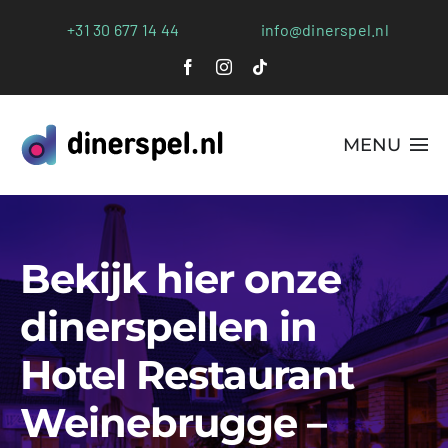
Ga
+31 30 677 14 44
info@dinerspel.nl
naar
inhoud
MENU
Alle Spellen
Plaatsen
Bekijk hier onze
Webshop
dinerspellen in
Hotel Restaurant
FAQs
Weinebrugge –
Blog