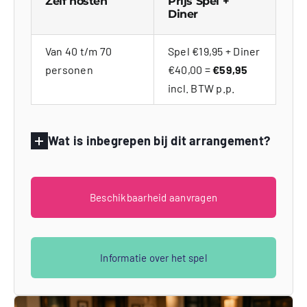
Zelf hosten
Prijs Spel +
Diner
Van 40 t/m 70
Spel €19,95 + Diner
personen
€40,00 =
€59,95
incl. BTW p.p.
Wat is inbegrepen bij dit arrangement?
Beschikbaarheid aanvragen
Informatie over het spel