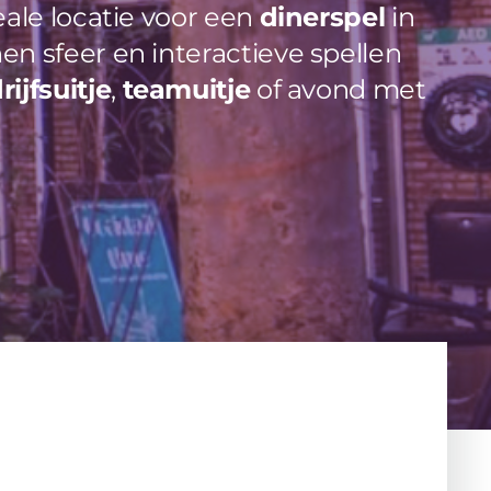
eale locatie voor een
dinerspel
in
n sfeer en interactieve spellen
rijfsuitje
,
teamuitje
of avond met