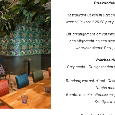
Drie rondes
Restaurant Seven in Utrech
waarbij je voor €26,50 per 
Dit arrangement omvat twee 
een bijgerecht en een des
wereldkeukens: Peru, Me
Voorbeelde
Carpaccio – Dun gesneden 
Rendang van spitskool- Ges
Nacho mach
Gamba masala – Gebakken g
Krieltjes i