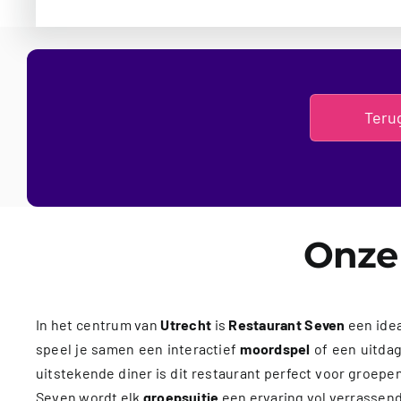
Teru
Onze 
In het centrum van
Utrecht
is
Restaurant Seven
een idea
speel je samen een interactief
moordspel
of een uitda
uitstekende diner is dit restaurant perfect voor groepen 
Seven wordt elk
groepsuitje
een ervaring vol verrasse