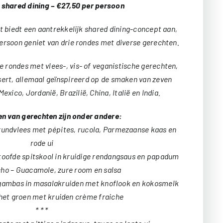
 shared dining – €27,50 per persoon
t biedt een aantrekkelijk shared dining-concept aan,
persoon geniet van drie rondes met diverse gerechten.
rondes met vlees-, vis- of veganistische gerechten,
sert, allemaal geïnspireerd op de smaken van zeven
xico, Jordanië, Brazilië, China, Italië en India.
n van gerechten zijn onder andere:
rundvlees met pépites, rucola, Parmezaanse kaas en
rode ui
toofde spitskool in kruidige rendangsaus en papadum
o – Guacamole, zure room en salsa
ambas in masalakruiden met knoflook en kokosmelk
n het groen met kruiden crème fraiche
* * *