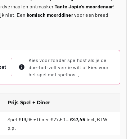
ordverhaal en ontmasker
Tante Jopie’s moordenaar
!
jk niet. Een
komisch moorddiner
voor een breed
Kies voor zonder spelhost als je de
doe-het-zelf versie wilt of kies voor
ost
het spel met spelhost.
Prijs Spel + Diner
Spel €19,95 + Diner €27,50 =
€47,45
incl. BTW
p.p.