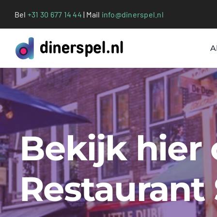
Ga
Bel
+31 30 677 14 44
| Mail
info@dinerspel.nl
naar
inhoud
A
Bekijk hier
Restaurant 