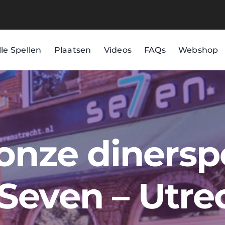
lle Spellen
Plaatsen
Videos
FAQs
Webshop
 onze dinersp
Seven – Utre