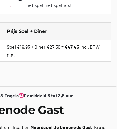
het spel met spelhost.
Prijs Spel + Diner
Spel €19,95 + Diner €27,50 =
€47,45
incl. BTW
p.p.
 & Engels
Gemiddeld 3 tot 3,5 uur
enode Gast
t om draait bij
Moordspel De Ongenode Gast
. Kruip