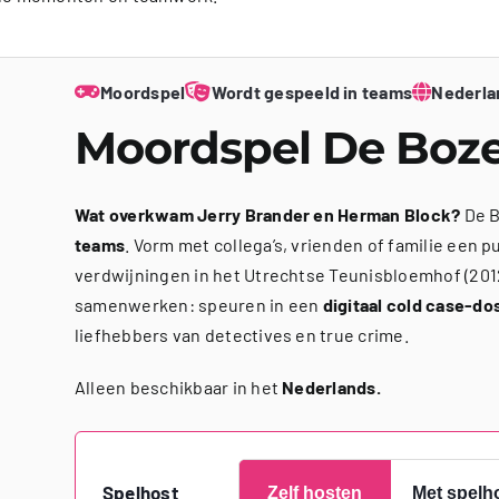
Moordspel
Wordt gespeeld in teams
Nederla
Moordspel De Boz
Wat overkwam Jerry Brander en Herman Block?
De B
teams
. Vorm met collega’s, vrienden of familie een 
verdwijningen in het Utrechtse Teunisbloemhof (201
samenwerken: speuren in een
digitaal cold case-do
liefhebbers van detectives en true crime.
Alleen beschikbaar in het
Nederlands.
Spelhost
Zelf hosten
Met spelh