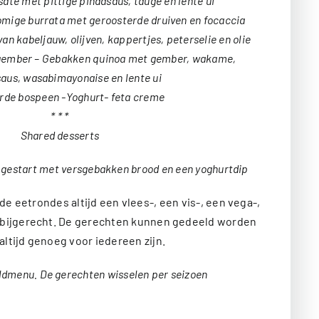
sate met pittige pindasaus, tauge en lente ui
omige burrata met geroosterde druiven en focaccia
van kabeljauw, olijven, kappertjes, peterselie en olie
 gember – Gebakken quinoa met gember, wakame,
saus, wasabimayonaise en lente ui
rde bospeen -Yoghurt- feta creme
* * *
Shared desserts
 gestart met versgebakken brood en een yoghurtdip
de eetrondes altijd een vlees-, een vis-, een vega-,
 bijgerecht. De gerechten kunnen gedeeld worden
 altijd genoeg voor iedereen zijn.
eldmenu. De gerechten wisselen per seizoen