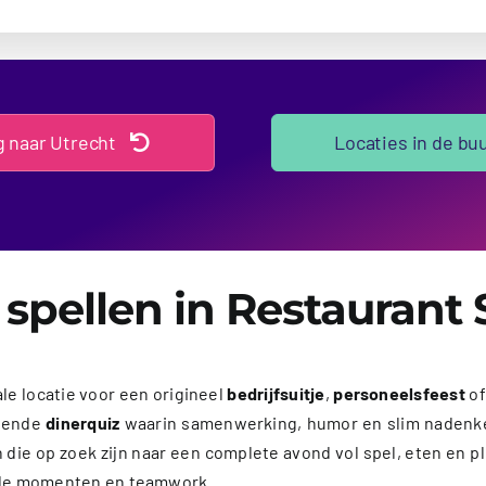
g naar Utrecht
Locaties in de bu
spellen in Restaurant
le locatie voor een origineel
bedrijfsuitje
,
personeelsfeest
of
gende
dinerquiz
waarin samenwerking, humor en slim nadenken
die op zoek zijn naar een complete avond vol spel, eten en plez
nde momenten en teamwork.