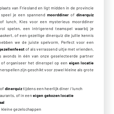
laats van Friesland en ligt midden in de provincie
speel je een spannend
moorddiner
of
dinerquiz
r of lunch. Kies voor een mysterieus moorddiner
 rol spelen, een intrigerend teamspel waarbij je
ert, of een gezellige dinerquiz die jullie kennis
 hebben we de juiste spelvorm. Perfect voor een
jgezellenfeest
of als verrassend uitje met vrienden.
’s avonds in één van onze geselecteerde partner
 of organiseer het dinerspel op een
eigen locatie
dinerspellen zijn geschikt voor zowel kleine als grote
of
dinerquiz
tijdens een heerlijk diner / lunch
taurants, of in een
eigen gekozen locatie
aal
n kleine gezelschappen