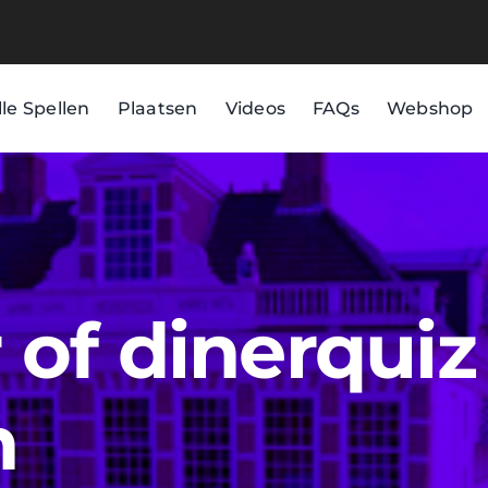
lle Spellen
Plaatsen
Videos
FAQs
Webshop
of dinerquiz
n