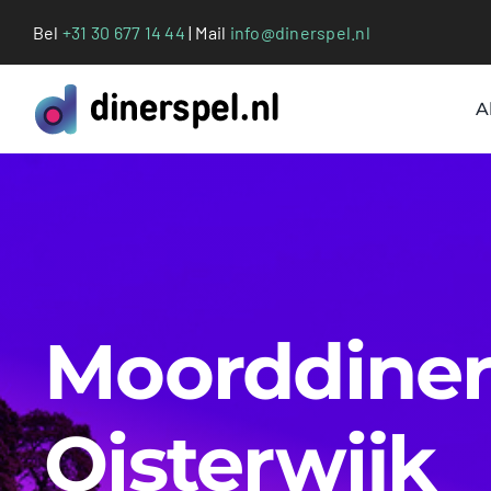
Ga
Bel
+31 30 677 14 44
| Mail
info@dinerspel.nl
naar
inhoud
A
Moorddiner 
Oisterwijk