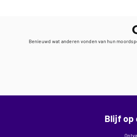
Benieuwd wat anderen vonden van hun moordspel of
Blijf o
Ontva