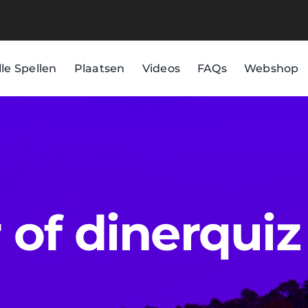
lle Spellen
Plaatsen
Videos
FAQs
Webshop
of dinerquiz