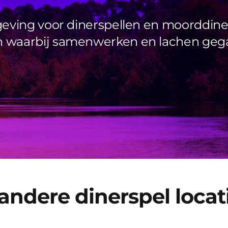
eving voor dinerspellen en moorddiners.
n waarbij samenwerken en lachen gega
ndere dinerspel locati