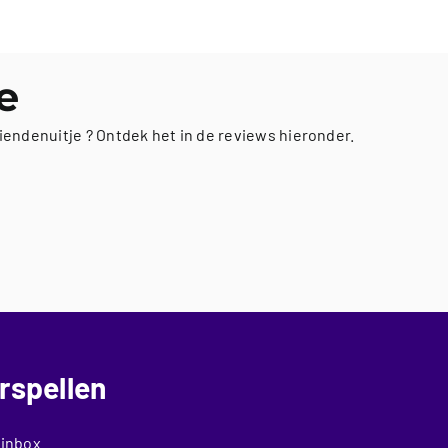
e
iendenuitje ? Ontdek het in de reviews hieronder.
rspellen
 inbox