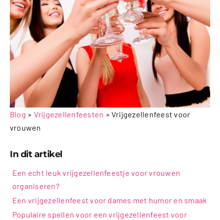
Videos
Uitjes
Beschikbaarheid Aanvragen
Blog
»
Vrijgezellenfeesten
»
Vrijgezellenfeest voor
vrouwen
In dit artikel
Een echt leuk vrijgezellenfeestje voor vrouwen
organiseren?
Een vrijgezellenfeest voor dames met humor en smaak
Populaire spellen voor een vrijgezellenfeest voor